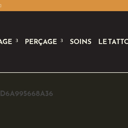
AGE
PERÇAGE
SOINS
LE TATT
D6A995668A36