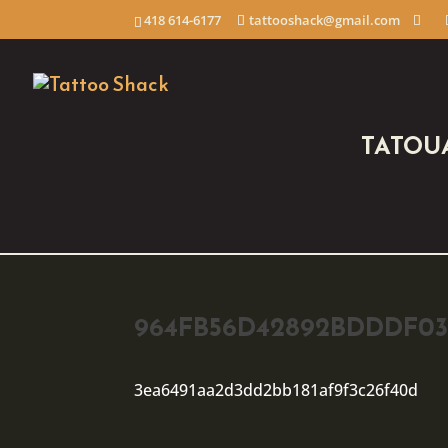
418 614-6177
tattooshack@gmail.com
TATOU
964FB56D42892BDDDF03
3ea6491aa2d3dd2bb181af9f3c26f40d