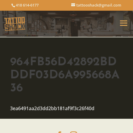
418 614-6177
tattooshack@gmail.com
964FB56D42892BD
DDF03D6A995668A
36
3ea6491aa2d3dd2bb181af9f3c26f40d