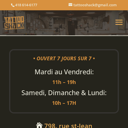
418 614-6177
tattooshack@gmail.com
• OUVERT 7 JOURS SUR 7 •
Mardi au Vendredi:
11h – 19h
Samedi, Dimanche & Lundi:
10h – 17H
798, rue st-Jean