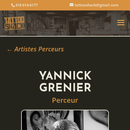
418 614-6177
tattooshack@gmail.com
← Artistes Perceurs
YANNICK
GRENIER
Perceur