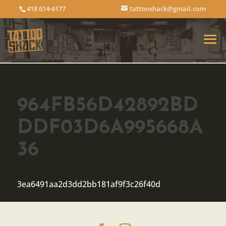
418 614-6177
tattooshack@gmail.com
964FB56D42892BD
DDF03D6A995668A
36
3ea6491aa2d3dd2bb181af9f3c26f40d