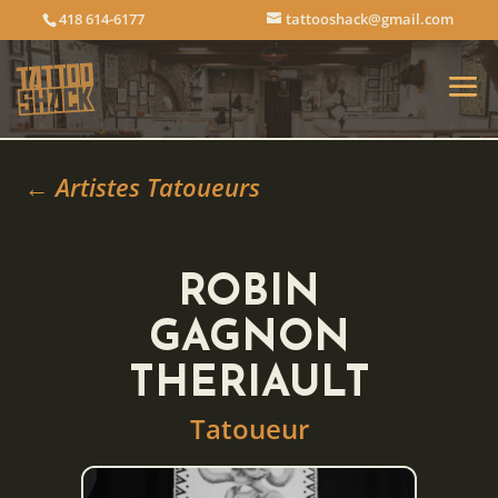
418 614-6177
tattooshack@gmail.com
← Artistes Tatoueurs
ROBIN
GAGNON
THERIAULT
Tatoueur